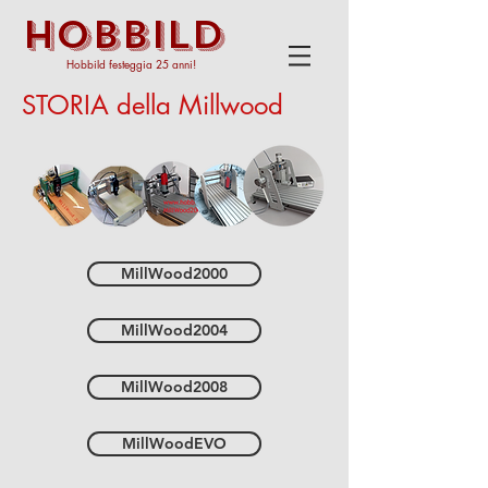
HOBBILD
Hobbild festeggia 25 anni!
STORIA della Millwood
MillWood2000
MillWood2004
MillWood2008
MillWoodEVO