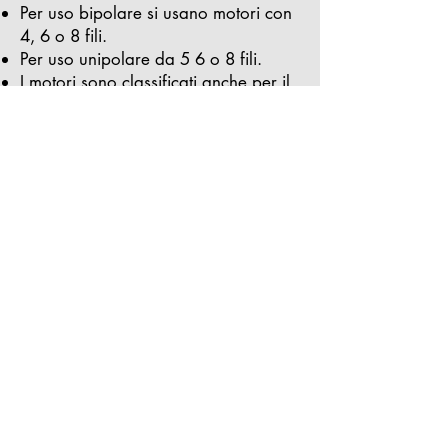
Per uso bipolare si usano motori con
4, 6 o 8 fili.
Per uso unipolare da 5 6 o 8 fili.
I motori sono classificati anche per il
numero di passi che compiono per
fare un giro, su frese CNC
solitamente si impiegano motori da
200 passi (1,8 gradi).
motori da 48 passi sono poco costosi
ma non molto adatti all’uso su frese
CNC.
I motori ricavati dalle odierne
stampanti a getto d'inchiostro, sono
molto piccoli e di poca potenza.... li
sconsiglio.
Programmi
CAD
CAD, CAM
ed interpreti
CAM
vari