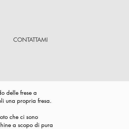
CONTATTAMI
o delle frese a
oli una propria fresa.
noto che ci sono
chine a scopo di pura