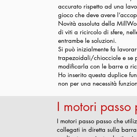
accurato rispetto ad una lavor
gioco che deve avere l’accop
Novità assoluta della MillWoo
di viti a ricircolo di sfere, nel
entrambe le soluzioni.
Si può inizialmente fa lavorar
trapezoidali/chiocciole e se p
modificarla con le barre a rici
Ho inserito questa duplice fu
non per una necessità funzio
I motori passo
I motori passo passo che util
collegati in diretta sulla bar