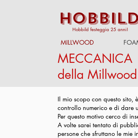
HOBBIL
Hobbild festeggia 25 anni!
MILLWOOD
FOA
MECCANICA
della Millwood
Il mio scopo con questo sito, 
controllo numerico e di dare u
Per questo motivo cerco di inse
A volte sarei tentato di pubbli
persone che sfruttano le mie 