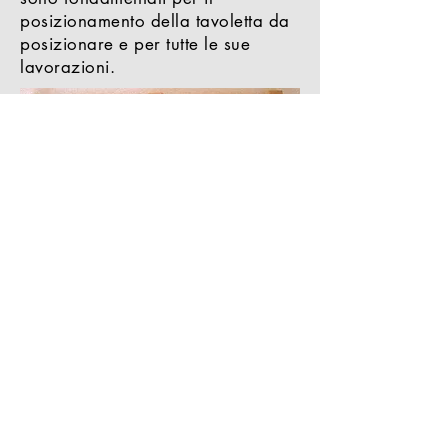
posizionamento della tavoletta da
posizionare e per tutte le sue
lavorazioni.
A questo punto, vado ad eseguire
la prima lavorazione su questo
lato della tavoletta, utilizzando il
primo file G-code inerente la
lavorazione dell’elica sopra.
si possono vedere i fori dei mozzi
ed anche altri fori di
centraggio