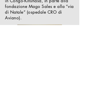
in Congo-Kinshasa, in parte alla
fondazione Mago Sales e alla “via
di Natale” (ospedale CRO di
Aviano).
Natale 2005
Ecco l'ultimo modello della bella
serie "MillWood2004".
Con questo modello ho terminato
la realizzazione di questa
versione.
Il modello è già stato venduto
(grazie Fabrizio), e l'intero
ricavato della vendita è stato
devoluto alla fondazione
Mago