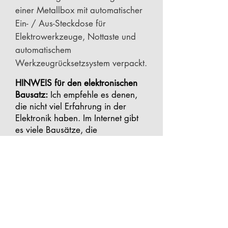
einer Metallbox mit automatischer
Ein- / Aus-Steckdose für
Elektrowerkzeuge, Nottaste und
automatischem
Werkzeugrücksetzsystem verpackt.
HINWEIS für den elektronischen
Bausatz:
Ich empfehle es denen,
die nicht viel Erfahrung in der
Elektronik haben. Im Internet gibt
es viele Bausätze, die
zusammengebaut werden müssen.
Nehmen Sie sie nur mit, wenn Sie
sicher sind, wie sie funktionieren
Hilfe von Personen, die bei der
Montage Schwierigkeiten haben
und oft schon bei den Tests ein
elektronisches Bauteil beschädigt
haben.