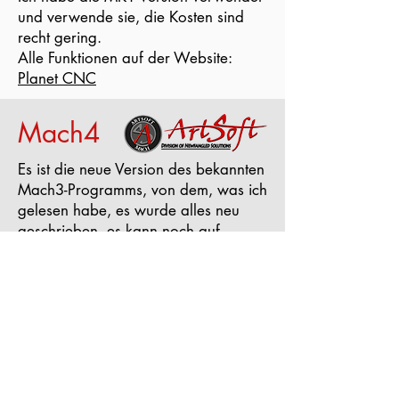
und verwende sie, die Kosten sind
recht gering.
Alle Funktionen auf der Website:
Planet CNC
Mach4
Es ist die neue Version des bekannten
Mach3-Programms, von dem, was ich
gelesen habe, es wurde alles neu
geschrieben, es kann noch auf
Parallelport arbeiten (aber es wird
nicht empfohlen), aber es sollte auf
jeden Fall mit speziellen Schnittstellen
verwendet werden (
Bewegungssteuerung), die mit dem
USB-Anschluss verbunden sind.
Mach4 wird in verschiedenen
Versionen verkauft, angefangen vom