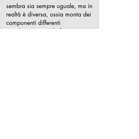
sembra sia sempre uguale, ma in
realtà è diversa, ossia monta dei
componenti differenti
(condensatori per la frequenza,
optoisolatori per il segnali e
qualità dei finali), probabilmente
lo stampato è uguale, ma viene
poi assemblato in diverse zone
della Cina e da produttori "più o
meno" competenti, morale: vi
può capitare la scheda che
funziona bene (...raro), oppure
con un problema non ben
definito, ecco perché di una
stessa scheda trovate chi si trova
bene, chi ha applicato una