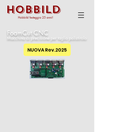
HOBBILD
Hobbild festeggia 25 anni!
FoamCut CNC
Macchina di precisione per taglio polistirolo
NUOVA Rev.2025