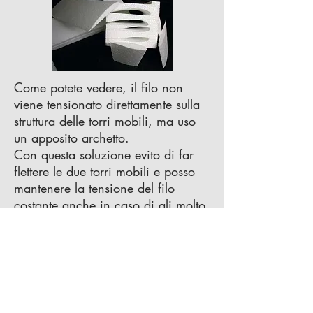
Come potete vedere, il filo non
viene tensionato direttamente sulla
struttura delle torri mobili, ma uso
un apposito archetto.
Con questa soluzione evito di far
flettere le due torri mobili e posso
mantenere la tensione del filo
costante anche in caso di ali molto
rastremate.
Solitamente vedo che molti usano
fissare il filo direttamente tra i due
blocchetti mobili degli assi Y, e
inseriscono una molla a trazione
per mantenerlo teso e per